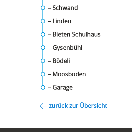
(PDF)
– Schwand
(PDF)
– Linden
(PDF)
– Bieten Schulhaus
(PDF)
– Gysenbühl
(PDF)
– Bödeli
(PDF)
– Moosboden
(PDF)
– Garage
zurück zur Übersicht
Footer