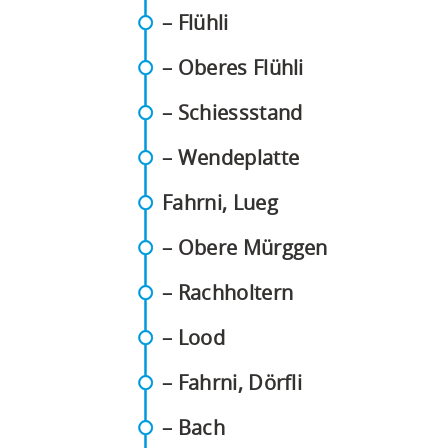
abfragen.
(PDF)
– Flühli
(PDF)
– Oberes Flühli
(PDF)
– Schiessstand
(PDF)
– Wendeplatte
(PDF)
Fahrni, Lueg
(PDF)
– Obere Mürggen
(PDF)
– Rachholtern
(PDF)
– Lood
(PDF)
– Fahrni, Dörfli
(PDF)
– Bach