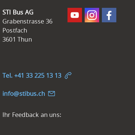
Kontakt
STI Bus AG
STI
Grabenstrasse 36
Bus
Postfach
AG
3601 Thun
Tel. +41 33 225 13 13
nf
st
b
s
ch
Feedback-
Ihr Feedback an uns:
Möglichkeit