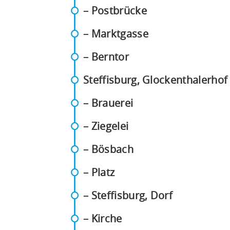
technischen
(PDF)
– Postbrücke
Gründen
(PDF)
– Marktgasse
nicht
für
(PDF)
– Berntor
Screenreader
Steffisburg, Glockenthalerhof
aufbereitet.
Sie
(PDF)
– Brauerei
können
(PDF)
– Ziegelei
den
Fahrplan
(PDF)
– Bösbach
unter
(PDF)
– Platz
Tür-
zu-
(PDF)
– Steffisburg, Dorf
Tür-
(PDF)
– Kirche
Fahrplan