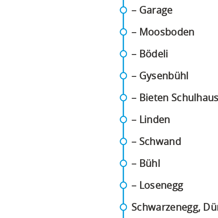
(PDF)
– Garage
(PDF
– Moosboden
(PDF)
– Bödeli
(PDF)
(PDF)
– Gysenbühl
– Bieten Schulhau
(PDF)
– Linden
(PDF)
– Schwand
(PDF)
– Bühl
(PDF)
– Losenegg
Schwarzenegg, Dü