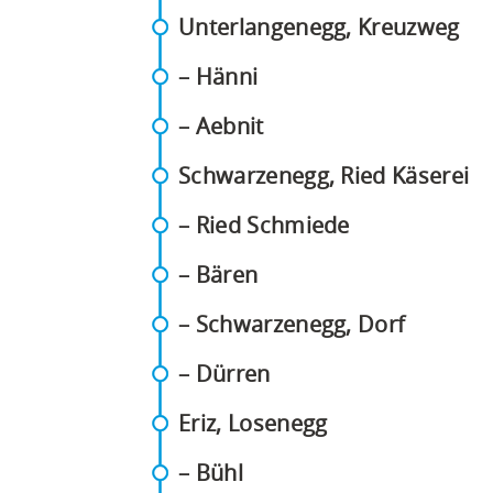
(PD
Unterlangenegg, Kreuzweg
(PDF)
– Hänni
(PDF)
– Aebnit
(P
Schwarzenegg, Ried Käserei
(PDF)
– Ried Schmiede
(PDF)
– Bären
(PDF)
– Schwarzenegg, Dorf
(PDF)
– Dürren
(PDF)
Eriz, Losenegg
(PDF)
– Bühl