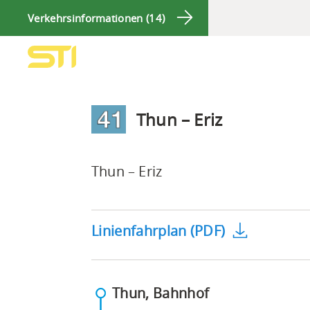
Navigieren
Sprunglinks
Zur
Zum
Suche
Verkehrsinformationen (
14
)
auf
Hauptnavigation
Inhalt
STI
Suchbox
Hauptnavigation
Bus
AG
Thun – Eriz
Die
Thun – Eriz
PDF-
Dateien
Linienfahrplan (PDF)
im
Linienfahrplan
sind
(PDF)
Thun, Bahnhof
aus