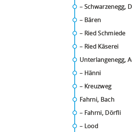
– Schwarzenegg, D
(PDF)
– Bären
(P
– Ried Schmiede
(PDF
– Ried Käserei
Unterlangenegg, A
(PDF)
– Hänni
(PDF)
– Kreuzweg
(PDF)
Fahrni, Bach
(PD
– Fahrni, Dörfli
(PDF)
– Lood