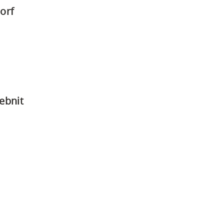
(PDF)
orf
DF)
)
(PDF)
ebnit
F)