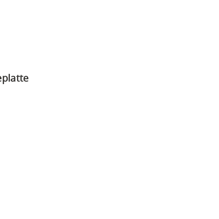
)
PDF)
(PDF)
platte
F)
F)