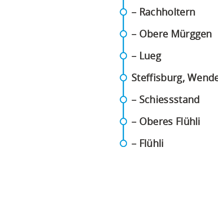
F)
(PDF
– Rachholtern
(
– Obere Mürggen
(PDF)
– Lueg
DF)
Steffisburg, Wende
(PD
– Schiessstand
(PD
– Oberes Flühli
(PDF)
– Flühli