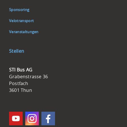
Sponsoring
Velotransport
Veranstaltungen
Stellen
Kontakt
STI Bus AG
STI
Grabenstrasse 36
Bus
Postfach
AG
3601 Thun