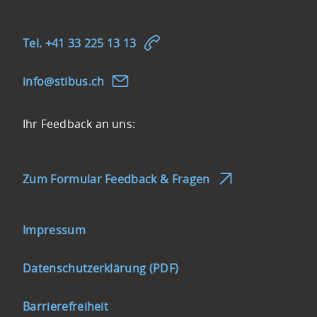
Tel. +41 33 225 13 13
nf
st
b
s
ch
Feedback-
Ihr Feedback an uns:
Möglichkeit
Zum Formular Feedback & Fragen
Link
Impressum
zum
Impressum
Datenschutzerklärung (PDF)
Barrierefreiheit