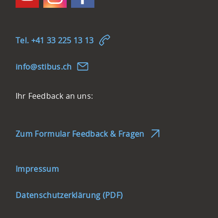
Tel. +41 33 225 13 13
nf
st
b
s
ch
Feedback-
Ihr Feedback an uns:
Möglichkeit
Zum Formular Feedback & Fragen
Link
Impressum
zum
Impressum
Datenschutzerklärung (PDF)