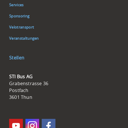
Services
Sponsoring
Velotransport
Veranstaltungen
Stellen
Kontakt
STI Bus AG
STI
Grabenstrasse 36
Bus
Postfach
AG
3601 Thun