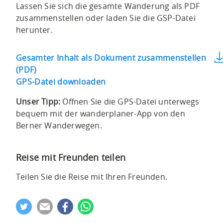
Lassen Sie sich die gesamte Wanderung als PDF
hinauf
zusammenstellen oder laden Sie die GSP-Datei
auf
herunter.
die
Marbachegg
Gesamter Inhalt als Dokument zusammenstellen
auf
(PDF)
1470
GPS-Datei downloaden
Meter
über
Unser Tipp:
Öffnen Sie die GPS-Datei unterwegs
Meer.
bequem mit der wanderplaner-App von den
Auf
Berner Wanderwegen.
der
Marbachegg
befindet
Reise mit Freunden teilen
sich
Teilen Sie die Reise mit Ihren Freunden.
eine
Einkehrmöglichkeit.
Der
Weg