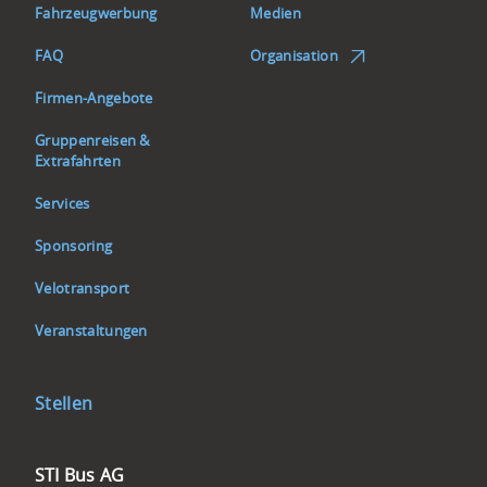
von
Fahrzeugwerbung
Medien
einer
FAQ
Organisation
Stunde
und
Firmen-Angebote
15
Gruppenreisen &
Minuten
Extrafahrten
zu
rechnen.
Services
Weiter
geht
Sponsoring
es
Velotransport
hinab
nach
Veranstaltungen
Kemmeriboden
auf
Stellen
976
Meter
über
Kontakt
STI Bus AG
Meer.