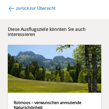
geht
hinab
zurück zur Übersicht
zum
ersten
Highlight
Diese Ausflugsziele könnten Sie auch
der
interessieren
Wanderung,
Wittenfären,
auf
1361
Meter
über
Meer.
Etwas
über
1,5
Kilometer
der
Rotmoos – verwunschen anmutende
insgesamt
Naturschönheit