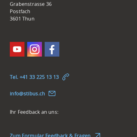
STI
Grabenstrasse 36
In
Bus
Postfach
Kemmeriboden
AG
3601 Thun
befindet
sich
eine
Einkehrmöglichkeit
(Öffnungszeiten
beachten).
Die
Wanderung
Tel. +41 33 225 13 13
kann
bei
nf
st
b
s
ch
Bedarf
mit
dem
Feedback-
Ihr Feedback an uns:
Bus
Möglichkeit
weitergeführt
werden.
Zum Formular Feedback & Fragen