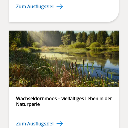
hinab
Zum Ausflugsziel
zum
zweiten
Highlight,
Chadhus,
auf
1324
Meter
über
Meer
und
weiter
hinauf
nach
Wachseldornmoos – vielfältiges Leben in der
Imbrig
Naturperle
auf
1418
Meer
Zum Ausflugsziel