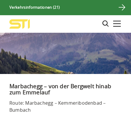
Navigieren
Sprunglinks
Zur
Zum
Suche
Verkehrsinformationen (
21
)
auf
Hauptnavigation
Inhalt
STI
Suchbox
Hauptnavigation
Bus
Stichwort
AG
Marbachegg – von der Bergwelt hinab
zum Emmelauf
Route: Marbachegg – Kemmeribodenbad –
Bumbach